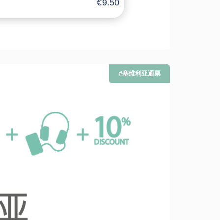
€9.50
#塞维利亚通票