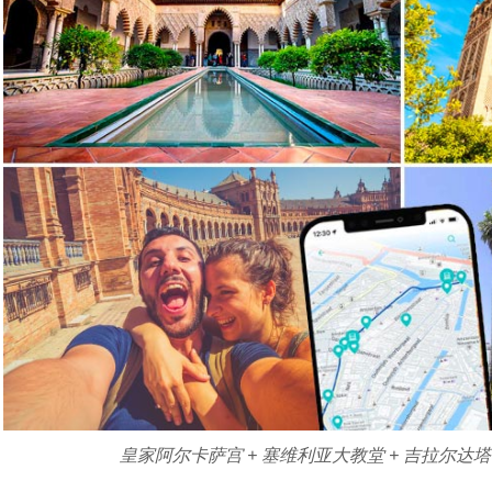
皇家阿尔卡萨宫 + 塞维利亚大教堂 + 吉拉尔达塔