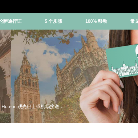
伦萨通行证
5 个步骤
100% 移动
常
 Hop-on 观光巴士或机场接送…