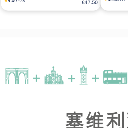
4.3
(1403)
€47.50