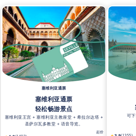
塞维利亚通票
塞维利亚通票
轻松畅游景点
可下
塞维利亚王宫 + 塞维利亚主教座堂 + 希拉尔达塔 +
圣萨尔瓦多教堂 + 语音导览。
起价
3.9
(1355)