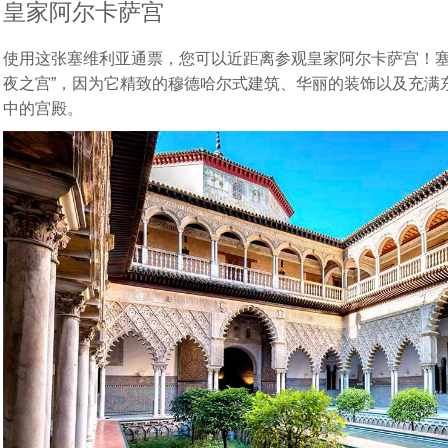
皇家阿尔卡萨宫
使用这张塞维利亚通票，您可以近距离参观皇家阿尔卡萨宫！塞
夜之宫”，因为它精致的穆德哈尔式建筑、华丽的装饰以及充满
中的宫殿。